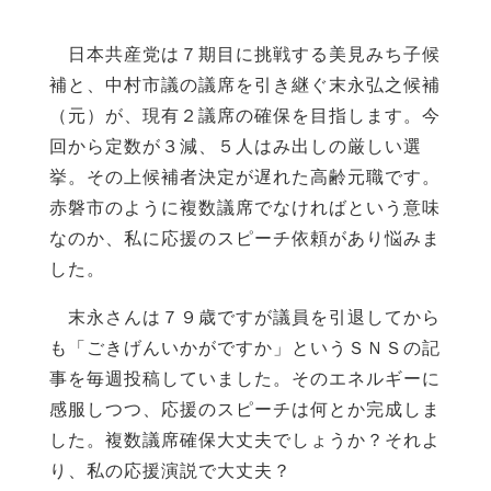
日本共産党は７期目に挑戦する美見みち子候
補と、中村市議の議席を引き継ぐ末永弘之候補
（元）が、現有２議席の確保を目指します。今
回から定数が３減、５人はみ出しの厳しい選
挙。その上候補者決定が遅れた高齢元職です。
赤磐市のように複数議席でなければという意味
なのか、私に応援のスピーチ依頼があり悩みま
した。
末永さんは７９歳ですが議員を引退してから
も「ごきげんいかがですか」というＳＮＳの記
事を毎週投稿していました。そのエネルギーに
感服しつつ、応援のスピーチは何とか完成しま
した。複数議席確保大丈夫でしょうか？それよ
り、私の応援演説で大丈夫？