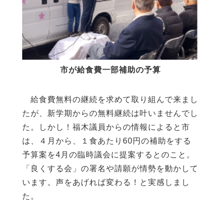
市が給食費一部補助の予算
給食費無料の継続を求めて取り組んで来まし
たが、新学期からの無料継続は叶いませんでし
た。しかし！福木議員からの情報によると市
は、４月から、１食あたり
60
円の補助をする
予算案を
4
月の臨時議会に提案するとのこと。
「良くする会」の署名や請願が情勢を動かして
います。声をあげれば変わる！と実感しまし
た。