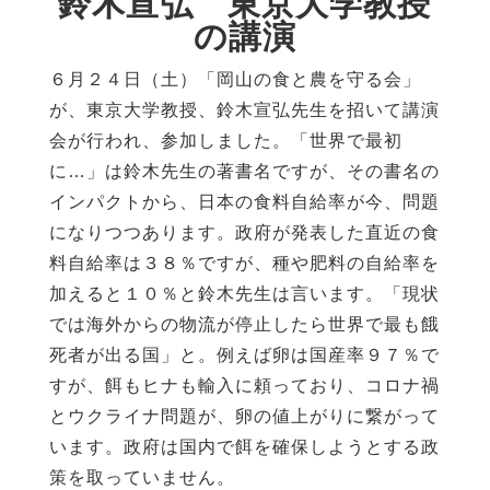
鈴木宣弘
東京大学教授
の講演
６月２４日（土）「岡山の食と農を守る会」
が、東京大学教授、鈴木宣弘先生を招いて講演
会が行われ、参加しました。「世界で最初
に…」は鈴木先生の著書名ですが、その書名の
インパクトから、日本の食料自給率が今、問題
になりつつあります。政府が発表した直近の食
料自給率は３８％ですが、種や肥料の自給率を
加えると１０％と鈴木先生は言います。「現状
では海外からの物流が停止したら世界で最も餓
死者が出る国」と。例えば卵は国産率９７％で
すが、餌もヒナも輸入に頼っており、コロナ禍
とウクライナ問題が、卵の値上がりに繋がって
います。政府は国内で餌を確保しようとする政
策を取っていません。