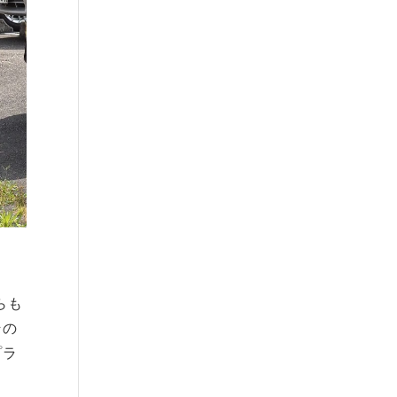
らも
その
プラ