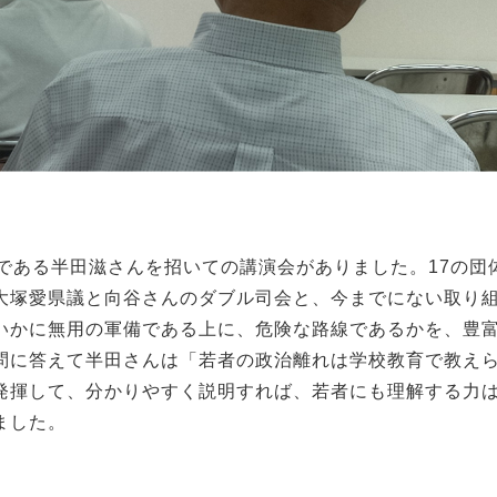
である半田滋さんを招いての講演会がありました。17の団
大塚愛県議と向谷さんのダブル司会と、今までにない取り
いかに無用の軍備である上に、危険な路線であるかを、豊
問に答えて半田さんは「若者の政治離れは学校教育で教え
発揮して、分かりやすく説明すれば、若者にも理解する力
ました。