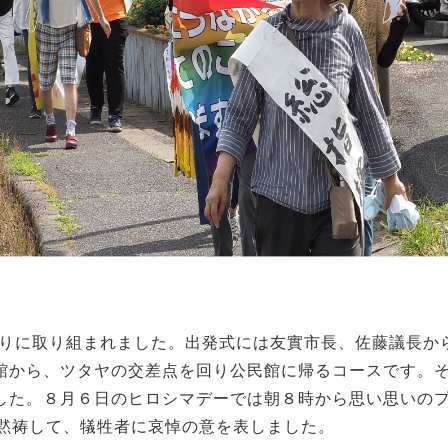
ぶりに取り組まれました。出発式には友實市長、佐藤議長か
館から、ツタヤの交差点を回り公民館に帰るコースです。
した。８月６日のヒロシマデーでは朝８時から思い思いの
は黙祷して、犠牲者に哀悼の意を表しました。