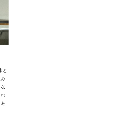
体と
組み
富な
られ
はあ