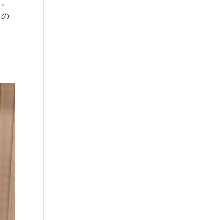
ら、
今の