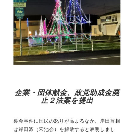
企業・団体献金、政党助成金廃
止
２法案を提出
裏金事件に国民の怒りが高まるなか、岸田首相
は岸田派（宏池会）を解散すると表明しまし